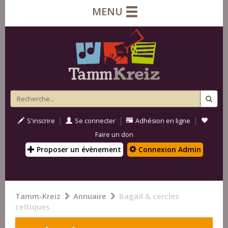
MENU
|
|
|
S'inscrire
Se connecter
Adhésion en ligne
Faire un don
Proposer un évènement
Connexion Admin
Tamm-Kreiz
Annuaire
Bagad & cercles
celtiques