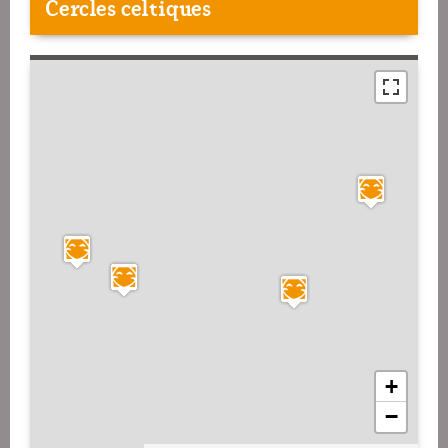
Cercles celtiques
+
−