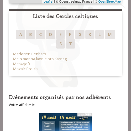
Leaflet
| © Openstreetmap France | ©
OpenStreetMap
Liste des Cercles celtiques
A
B
C
D
E
F
G
K
L
M
S
T
Mederien Penhars
Mein mor ha lann e bro Karnag
Meskajoù
Mozaïc Breizh
Evénements organisés par nos adhérents
Votre affiche ici