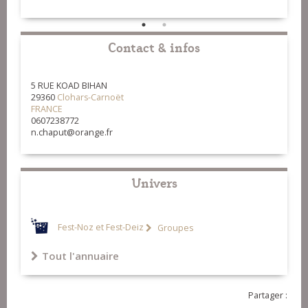
Contact & infos
5 RUE KOAD BIHAN
29360
Clohars-Carnoët
FRANCE
0607238772
n.chaput@orange.fr
Univers
Fest-Noz et Fest-Deiz
Groupes
Tout l'annuaire
Partager :