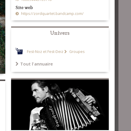
Site web
https://zordquartet.bandcamp.com/
Univers
Fest-Noz et Fest-Deiz
Groupes
Tout l'annuaire