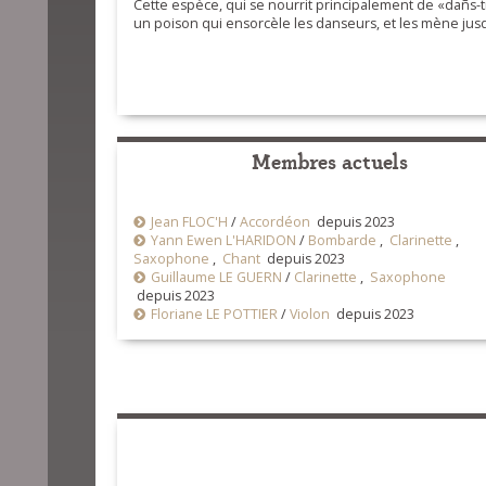
Cette espèce, qui se nourrit principalement de «dañs-tr
un poison qui ensorcèle les danseurs, et les mène jusq
Membres actuels
Jean FLOC'H
/
Accordéon
depuis 2023
Yann Ewen L'HARIDON
/
Bombarde
,
Clarinette
,
Saxophone
,
Chant
depuis 2023
Guillaume LE GUERN
/
Clarinette
,
Saxophone
depuis 2023
Floriane LE POTTIER
/
Violon
depuis 2023