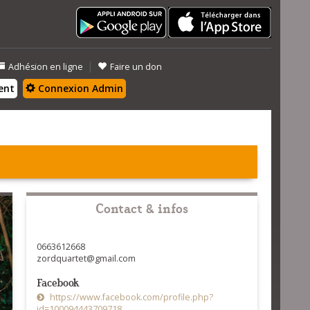
|
Adhésion en ligne
Faire un don
ent
Connexion Admin
Contact & infos
0663612668
zordquartet@gmail.com
Facebook
https://www.facebook.com/profile.php?
id=100094443709718