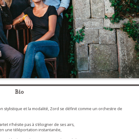
Bio
n stylistique et la modalité, Zord se définit comme un orchestre de
tet n’hésite pas à s’éloigner de ses airs,
t en une téléportation instantanée,