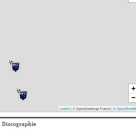
+
−
Leaflet
| © Openstreetmap France | ©
OpenStreet
Discographie