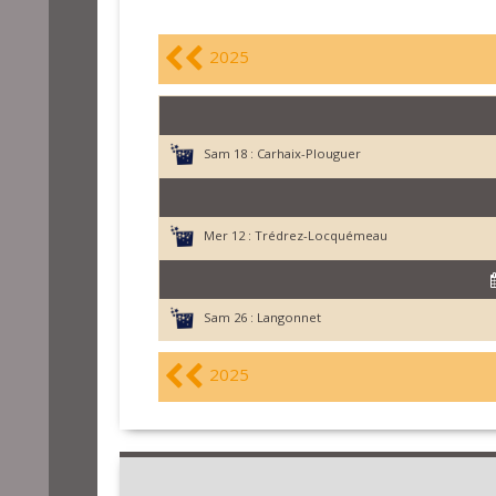
2025
Sam 18 :
Carhaix-Plouguer
Mer 12 :
Trédrez-Locquémeau
Sam 26 :
Langonnet
2025