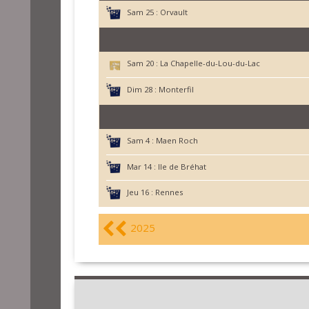
Sam 25 :
Orvault
Sam 20 :
La Chapelle-du-Lou-du-Lac
Dim 28 :
Monterfil
Sam 4 :
Maen Roch
Mar 14 :
Ile de Bréhat
Jeu 16 :
Rennes
2025