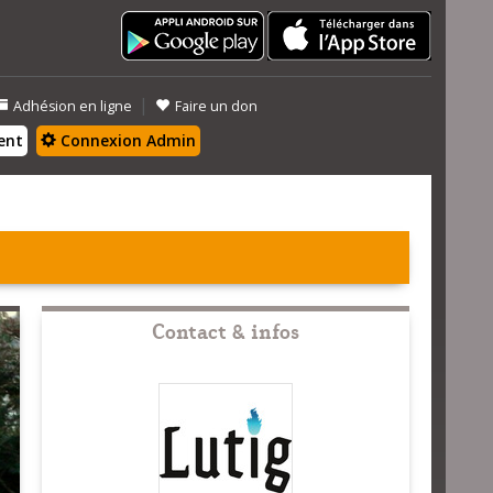
|
Adhésion en ligne
Faire un don
ent
Connexion Admin
Contact & infos