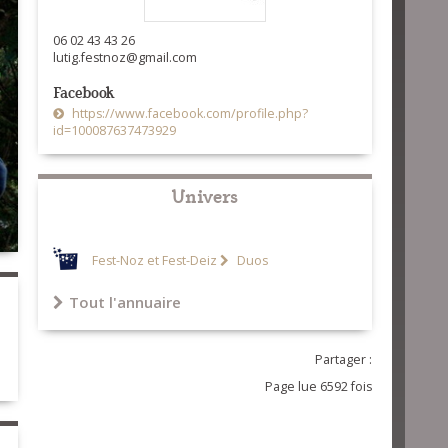
06 02 43 43 26
lutig.festnoz@gmail.com
Facebook
https://www.facebook.com/profile.php?
id=100087637473929
Univers
Fest-Noz et Fest-Deiz
Duos
Tout l'annuaire
Partager :
Page lue 6592 fois