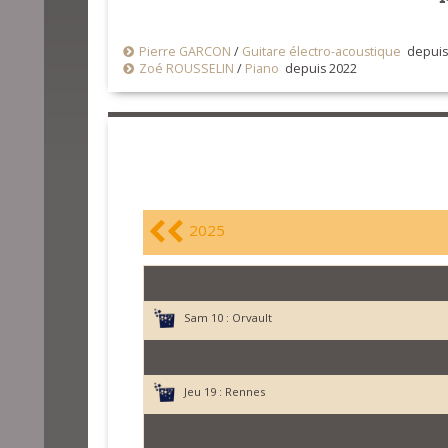
Pierre GARCON
/
Guitare électro-acoustique
depuis
Zoé ROUSSELIN
/
Piano
depuis 2022
2025
Sam 10 :
Orvault
Jeu 19 :
Rennes