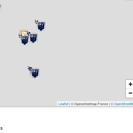
+
−
Leaflet
| © Openstreetmap France | ©
OpenStreet
s