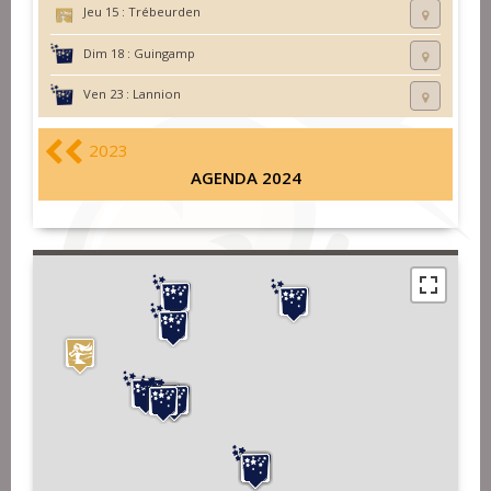
Jeu 15 :
Trébeurden
Dim 18 :
Guingamp
Ven 23 :
Lannion
2023
AGENDA 2024