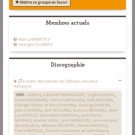
Mettre ce groupe en favori
Membres actuels
Marc LHERMITTE
/
Georges OLLIVIER
/
Discographie
Ecouter des extraits de l'album
La Bouèze -
Ramaojrie
1999 -
LEBEAU
,
Edmond TREMAUDANT
,
Eugénie DUVAL
,
Francis ROBINARD
,
Frères Auffray (Les)
,
Gaël ROLLAND
,
Georges Ollivier et Marc Lhermitte
,
Gwazeg SALMON
,
Jean COATEVAL
,
Jean ROLLAND
,
Jean-Luc BEAULIEU
,
Jean-
Luc REVAULT
,
Jean-Marie MANCEAU
,
Jean-Pierre
MATHIAS
,
Jeanne GORE
,
Léon GERNIGON
,
Les musiciens
de la Bouèze
,
Mélanie HOUEDRY
,
Patrick BARDOUL
,
Pierre REPESSE
,
Pierrick Cordonnier et Gaël Roland
,