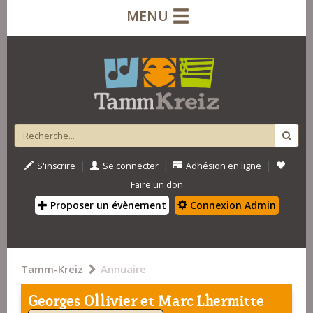
MENU
|
|
|
S'inscrire
Se connecter
Adhésion en ligne
Faire un don
Proposer un évènement
Connexion Admin
Tamm-Kreiz
Annuaire
Georges Ollivier et Marc Lhermitte