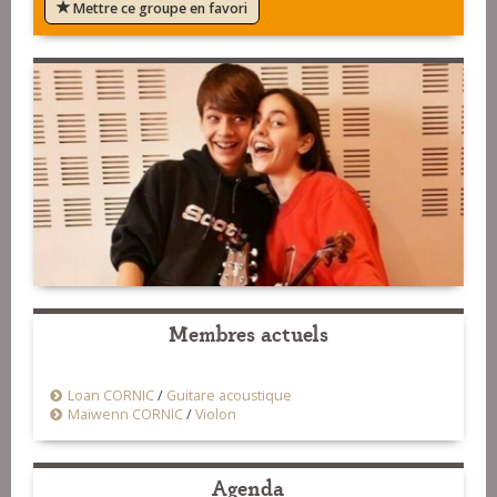
Mettre ce groupe en favori
Membres actuels
Loan CORNIC
/
Guitare acoustique
Maïwenn CORNIC
/
Violon
Agenda