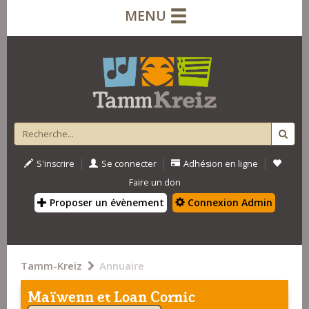
MENU
|
|
|
S'inscrire
Se connecter
Adhésion en ligne
Faire un don
Proposer un évènement
Connexion Admin
Tamm-Kreiz
Annuaire
Maïwenn et Loan Cornic