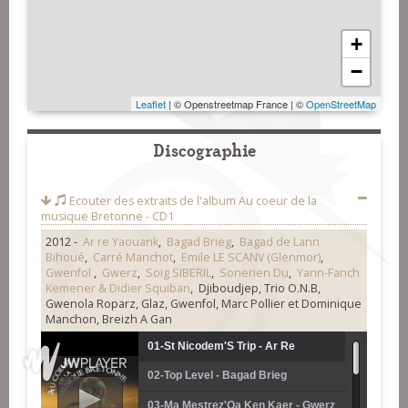
+
−
Leaflet
| © Openstreetmap France | ©
OpenStreetMap
Discographie
Ecouter des extraits de l'album
Au coeur de la
musique Bretonne - CD1
2012 -
Ar re Yaouank
,
Bagad Brieg
,
Bagad de Lann
Bihoué
,
Carré Manchot
,
Emile LE SCANV (Glenmor)
,
Gwenfol
,
Gwerz
,
Soig SIBERIL
,
Sonerien Du
,
Yann-Fanch
Kemener & Didier Squiban
, Djiboudjep, Trio O.N.B,
Gwenola Roparz, Glaz, Gwenfol, Marc Pollier et Dominique
Manchon, Breizh A Gan
01-St Nicodem'S Trip - Ar Re
02-Top Level - Bagad Brieg
Yaouank
03-Ma Mestrez'Oa Ken Kaer - Gwerz