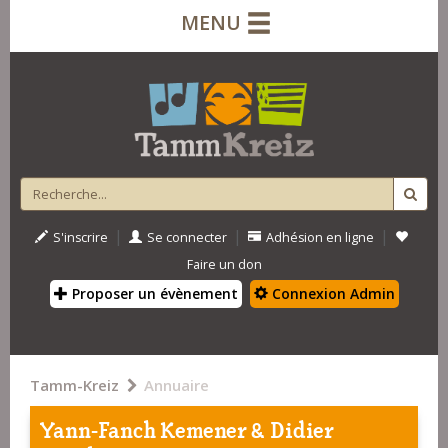
MENU
|
|
|
S'inscrire
Se connecter
Adhésion en ligne
Faire un don
Proposer un évènement
Connexion Admin
Tamm-Kreiz
Annuaire
Yann-Fanch Kemener & Didier