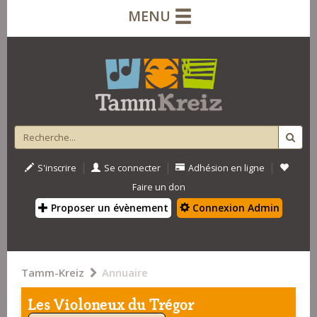
MENU
|
|
|
S'inscrire
Se connecter
Adhésion en ligne
Faire un don
Proposer un évènement
Connexion Admin
Tamm-Kreiz
Annuaire
Les Violoneux du Trégor