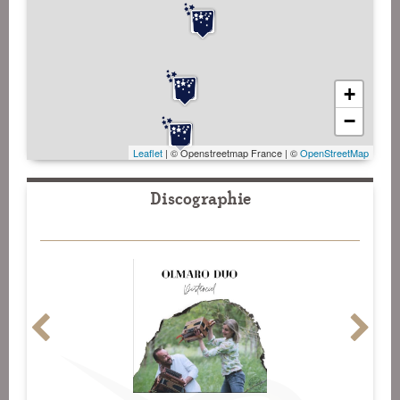
+
−
Leaflet
| © Openstreetmap France | ©
OpenStreetMap
Discographie