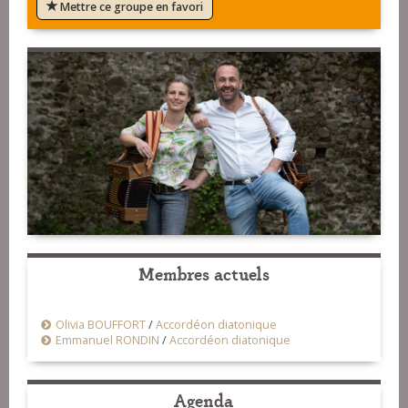
Mettre ce groupe en favori
Membres actuels
Olivia BOUFFORT
/
Accordéon diatonique
Emmanuel RONDIN
/
Accordéon diatonique
Agenda