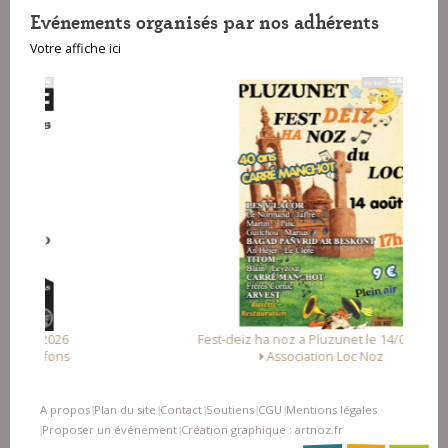
Evénements organisés par nos adhérents
Votre affiche ici
Fest-deiz ha noz a Pluzunet le 14/08/2026
Association Loc Noz
A propos
Plan du site
Contact
Soutiens
CGU
Mentions légales
|
|
|
|
|
Proposer un événement
Création graphique : artnoz.fr
|
|