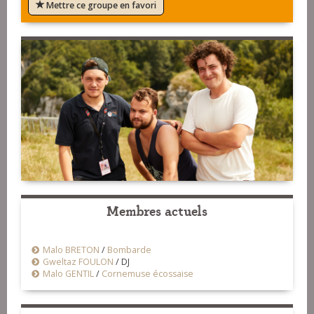
Mettre ce groupe en favori
Membres actuels
Malo BRETON
/
Bombarde
Gweltaz FOULON
/
DJ
Malo GENTIL
/
Cornemuse écossaise