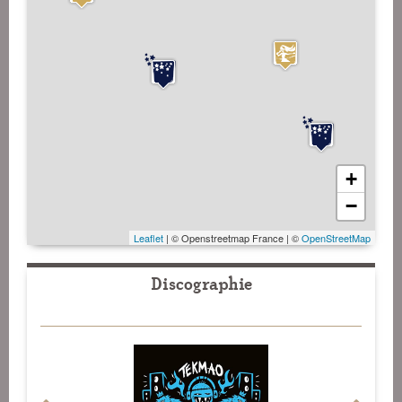
+
−
Leaflet
| © Openstreetmap France | ©
OpenStreetMap
Discographie