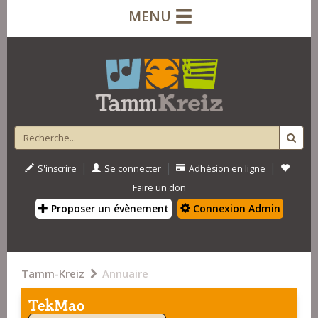
MENU
|
|
|
S'inscrire
Se connecter
Adhésion en ligne
Faire un don
Proposer un évènement
Connexion Admin
Tamm-Kreiz
Annuaire
TekMao