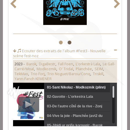
1
2
Ecouter des extraits de l'album
#Fest3 - Nouvelle
scène fest-noz
2023 -
Barok
,
DigaBestr
,
Fall Foen
,
L'orkestrà Lala
,
Le Gall-
Carré/Moal
,
Modkozmik
,
O' Tridal
,
Planchée
,
SEIM
,
TekMao
,
Trio Forj
,
Trio Noguet/Barou/Conq
,
Triskill
,
Yann-Fanch KEMENER
01-Sant Nikolaz - Modkozmik (plinn)
02-Gavotte - L'orkestra Lala
(gavotte)
03-De l'autre côté de la rive - Zonj
(rond de Loudéac)
04-Vive la joie - Planchée (avt2 du
nord Ille-et-Vilaine)
05-Jibidi ur priñs kornogiz - Barok