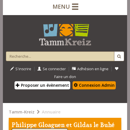
MENU
|
|
|
S'inscrire
Se connecter
Adhésion en ligne
Faire un don
Proposer un évènement
Connexion Admin
Tamm-Kreiz
Annuaire
Philippe Gloaguen et Gildas le Buhé