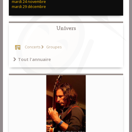
mardi 24 novembre
mardi 29 décembre
Univers
Concerts
Groupes
Tout l'annuaire