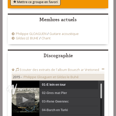
Mettre ce groupe en favori
Membres actuels
Philippe GLOAGUEN
/
Guitare acoustique
Gildas LE BUHE
/
Chant
Discographie
Ecouter des extraits de l'album
Bouezh ar Vretoned
2015 -
Philippe Gloaguen et Gildas le Buhé
01-E lein en tour
02-Gres mat Pier
03-Rene Gwennec
04-Barzh en Turki