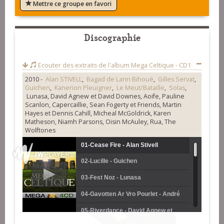
Mettre ce groupe en favori
Discographie
Ecouter des extraits de l'album
Mega Celtique - CD1
2010 -
Alan STIVELL
,
Bagad de Lann Bihoué
,
Gilles Servat
,
Guichen
,
Kanerion Pleuigner
,
Le Meut/Bataille
,
Solas
,
Lunasa, David Agnew et David Downes, Aoife, Pauline
Scanlon, Capercaillie, Sean Fogerty et Friends, Martin
Hayes et Dennis Cahill, Micheal McGoldrick, Karen
Matheson, Niamh Parsons, Oisin McAuley, Rua, The
Wolftones
01-Cease Fire - Alan Stivell
02-Lucille - Guichen
03-Fest Noz - Lunasa
04-Gavotten Ar Vro Pourlet - André
Le Meut et Philippe Bataille
05-Riverdance - David Agnew et