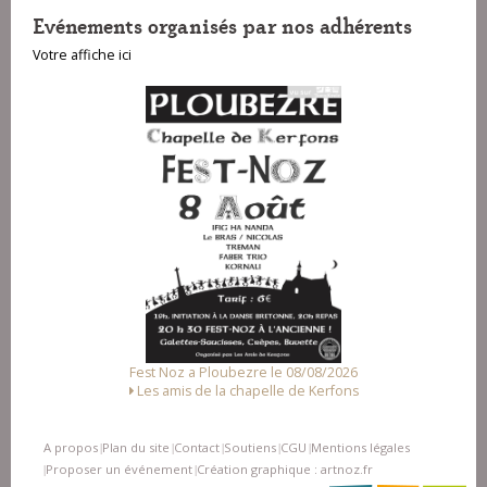
Evénements organisés par nos adhérents
Votre affiche ici
Fest-deiz ha noz a Pluzunet le 14/08/2026
Association Loc Noz
A propos
Plan du site
Contact
Soutiens
CGU
Mentions légales
|
|
|
|
|
Proposer un événement
Création graphique : artnoz.fr
|
|