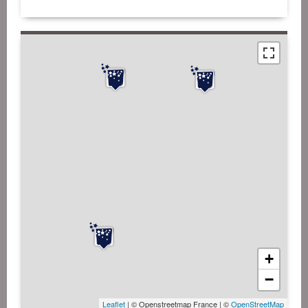
+
−
Leaflet
| © Openstreetmap France | ©
OpenStreetMap