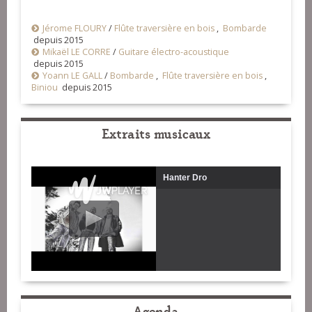
Jérome FLOURY
/
Flûte traversière en bois
,
Bombarde
depuis 2015
Mikaël LE CORRE
/
Guitare électro-acoustique
depuis 2015
Yoann LE GALL
/
Bombarde
,
Flûte traversière en bois
,
Biniou
depuis 2015
Extraits musicaux
Hanter Dro
Agenda