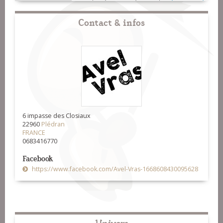
Contact & infos
6 impasse des Closiaux
22960
Plédran
FRANCE
0683416770
Facebook
https://www.facebook.com/Avel-Vras-1668608430095628
Univers