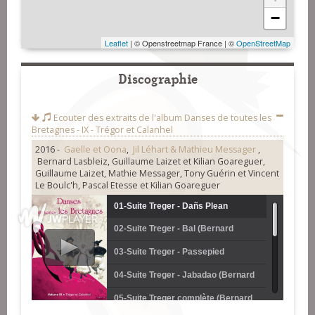
−
Leaflet
| © Openstreetmap France | ©
OpenStreetMap
Discographie
Ecouter des extraits de l'album
Danses de toutes les
Bretagnes - IX - Trégor et Calanhel
2016 -
Gaelle et Oona
,
Jil Léhart & Mathieu Messager
,
Bernard Lasbleiz, Guillaume Laizet et Kilian Goareguer,
Guillaume Laizet, Mathie Messager, Tony Guérin et Vincent
Le Boulc'h, Pascal Etesse et Kilian Goareguer
01-Suite Treger - Dañs Plean
02-Suite Treger - Bal (Bernard
(Bernard Lasbleiz, Guillaume Laizet
Lasbleiz, Guillaume Laizet et Kilian
03-Suite Treger - Passepied
et Kilian Goareguer)
Goareguer)
(Bernard Lasbleiz, Guillaume Laizet
04-Suite Treger - Jabadao (Bernard
et Kilian Goareguer)
Lasbleiz, Guillaume Laizet et Kilian
05-Suite Treger complète (Bernard