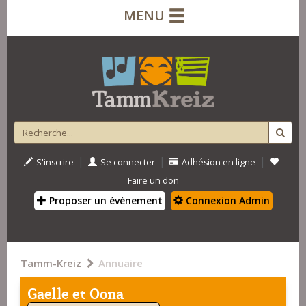
MENU
|
|
|
S'inscrire
Se connecter
Adhésion en ligne
Faire un don
Proposer un évènement
Connexion Admin
Tamm-Kreiz
Annuaire
Gaelle et Oona