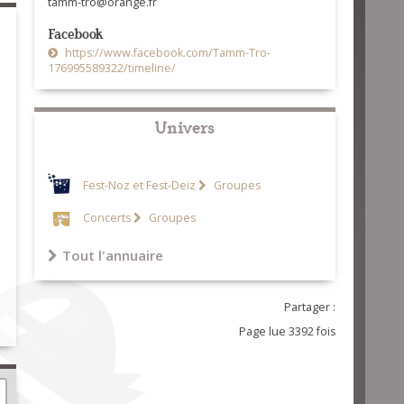
tamm-tro@orange.fr
Facebook
https://www.facebook.com/Tamm-Tro-
176995589322/timeline/
Univers
Fest-Noz et Fest-Deiz
Groupes
Concerts
Groupes
Tout l'annuaire
Partager :
Page lue 3392 fois