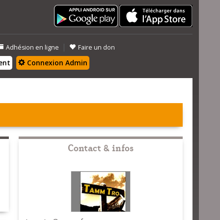
|
Adhésion en ligne
Faire un don
ent
Connexion Admin
Contact & infos