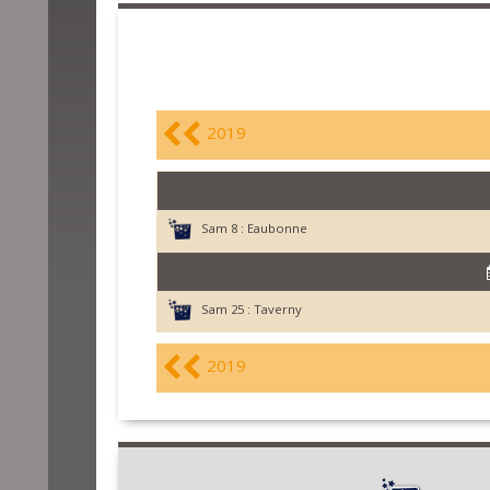
2019
Sam 8 :
Eaubonne
Sam 25 :
Taverny
2019