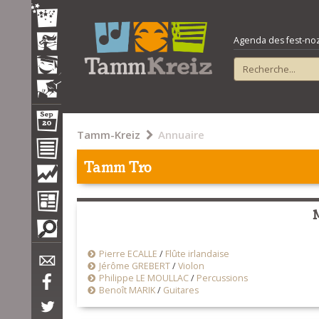
Agenda des fest-noz e
Tamm-Kreiz
Annuaire
Tamm Tro
Pierre ECALLE
/
Flûte irlandaise
Jérôme GREBERT
/
Violon
Philippe LE MOULLAC
/
Percussions
Benoît MARIK
/
Guitares