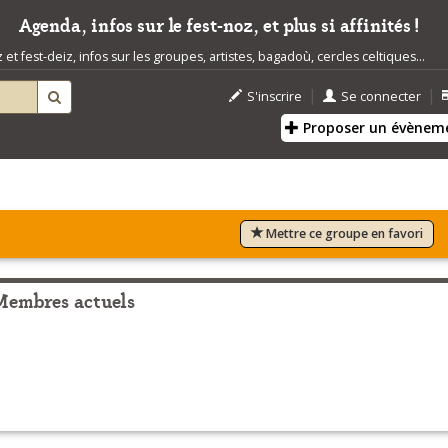
Agenda, infos sur le fest-noz, et plus si affinités !
t fest-deiz, infos sur les groupes, artistes, bagadoù, cercles celtiques...
|
|
S'inscrire
Se connecter
Proposer un évènem
Mettre ce groupe en favori
Membres actuels