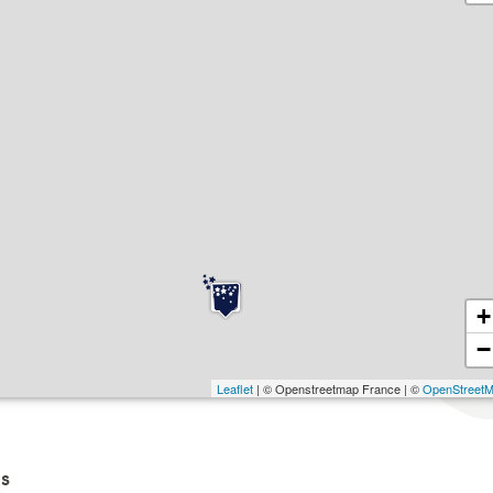
+
−
Leaflet
| © Openstreetmap France | ©
OpenStreet
s