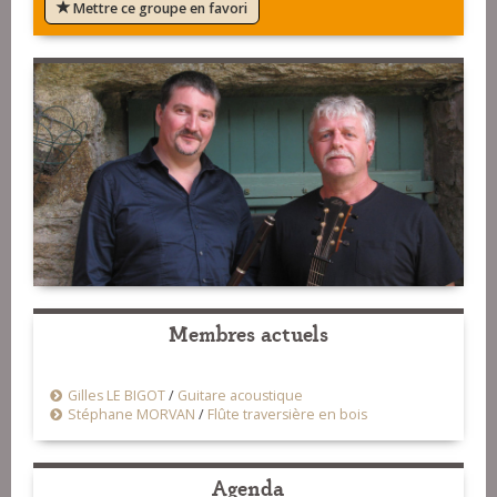
Mettre ce groupe en favori
Membres actuels
Gilles LE BIGOT
/
Guitare acoustique
Stéphane MORVAN
/
Flûte traversière en bois
Agenda