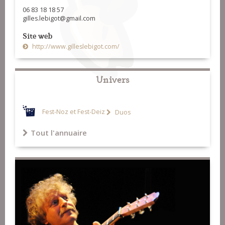
06 83 18 18 57
gilles.lebigot@gmail.com
Site web
http://www.gilleslebigot.com/
Univers
Fest-Noz et Fest-Deiz
Duos
Tout l'annuaire