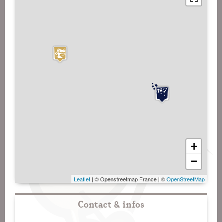
+
−
Leaflet
| © Openstreetmap France | ©
OpenStreetMap
Contact & infos