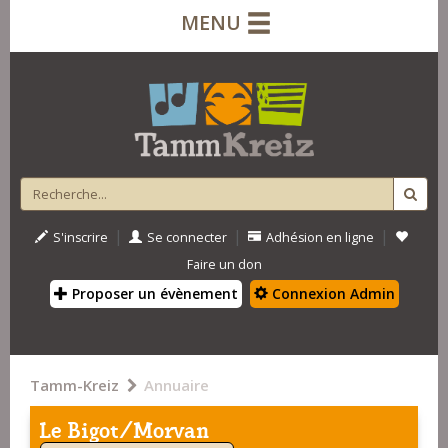
MENU
|
|
|
S'inscrire
Se connecter
Adhésion en ligne
Faire un don
Proposer un évènement
Connexion Admin
Tamm-Kreiz
Annuaire
Le Bigot/Morvan