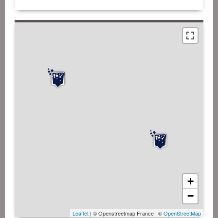
+
−
Leaflet
| © Openstreetmap France | ©
OpenStreetMap