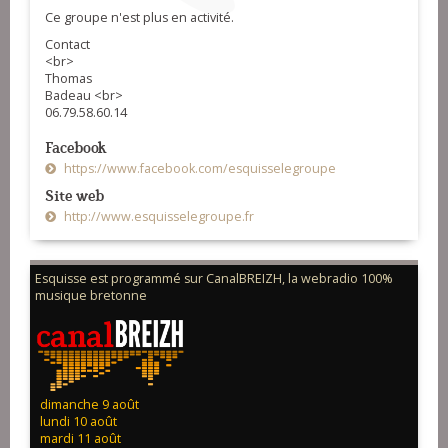
Ce groupe n'est plus en activité.
Contact
<br>
Thomas
Badeau <br>
06.79.58.60.14
Facebook
https://www.facebook.com/esquisselegroupe
Site web
http://www.esquisselegroupe.fr
Esquisse est programmé sur CanalBREIZH, la webradio 100%
musique bretonne
dimanche 9 août
lundi 10 août
mardi 11 août