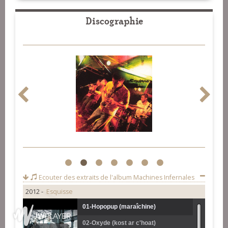
Discographie
1
2
3
4
5
6
7
Ecouter des extraits de l'album
Machines Infernales
2012 -
Esquisse
01-Hopopup (maraîchine)
02-Oxyde (kost ar c'hoat)