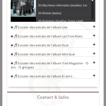
03-Machines infernales (loudéac 1er
rond)
04-Belote (baleu)
05-Rebolote (loudéac 2eme rond)
Ecouter des extraits de l'album
Live
06-Palms (hanter dro)
Ecouter des extraits de l'album
Les Trois Rives
07-Vanilla (scottish)
08-Tchou-tchou (rond paludier)
Ecouter des extraits de l'album
Dual
09-Linda (polka)
Ecouter des extraits de l'album
Mini dual
10-La mort du roi (mazurka)
Ecouter des extraits de l'album
Trad Magazine - 15
ans - 15 groupes
11-Massacre à la mogette
Ecouter des extraits de l'album
Et alors ...
Contact & infos