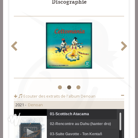
Discographie
1
2
3
Ecouter des extraits de l'album
Denoan
2021 -
Denoan
01-Scottisch Atacama
02-Rencontre au Dahu (hanter dro)
03-Suite Gavotte - Ton Kentañ