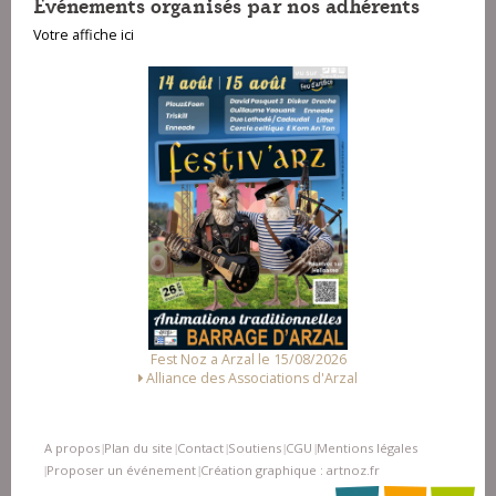
Evénements organisés par nos adhérents
Votre affiche ici
Fest Noz a Arzal le 15/08/2026
Alliance des Associations d'Arzal
A propos
Plan du site
Contact
Soutiens
CGU
Mentions légales
|
|
|
|
|
Proposer un événement
Création graphique : artnoz.fr
|
|