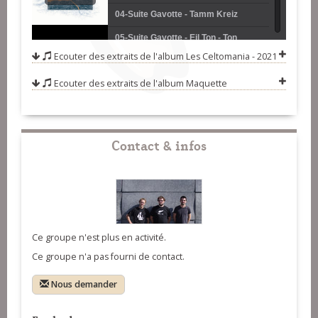
04-Suite Gavotte - Tamm Kreiz
05-Suite Gavotte - Eil Ton - Ton
Ecouter des extraits de l'album
Les Celtomania - 2021
Diwezhañ
06-Le quart d'heure de trop (valse)
Ecouter des extraits de l'album
Maquette
07-Octopulse (laridé)
08-Lagaden (rond paludier)
09-Chat et bar (kazh ha bars)
Contact & infos
10-Distoubet (cercle)
Ce groupe n'est plus en activité.
Ce groupe n'a pas fourni de contact.
Nous demander