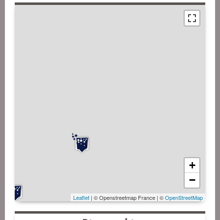
+
−
Leaflet
| © Openstreetmap France | ©
OpenStreetMap