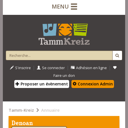
MENU
|
|
|
S'inscrire
Se connecter
Adhésion en ligne
Faire un don
Proposer un évènement
Connexion Admin
Tamm-Kreiz
Annuaire
Denoan