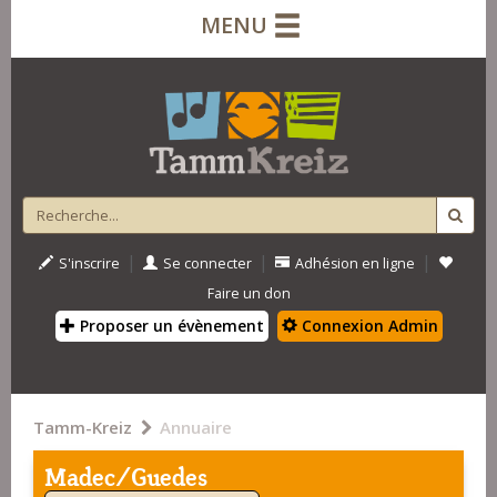
MENU
|
|
|
S'inscrire
Se connecter
Adhésion en ligne
Faire un don
Proposer un évènement
Connexion Admin
Tamm-Kreiz
Annuaire
Madec/Guedes