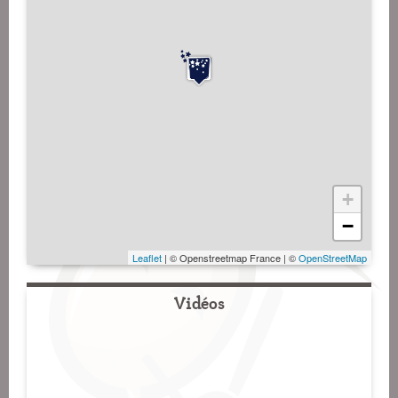
+
−
Leaflet
| © Openstreetmap France | ©
OpenStreetMap
Vidéos