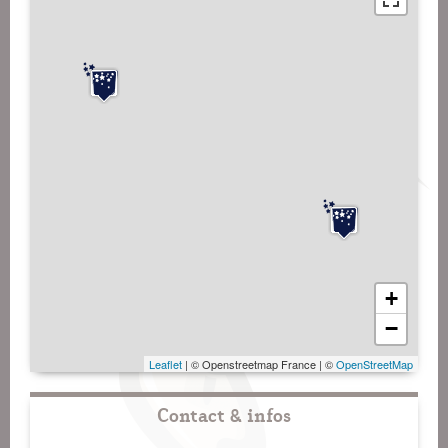
+
−
Leaflet
| © Openstreetmap France | ©
OpenStreetMap
Contact & infos