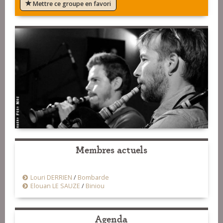
Mettre ce groupe en favori
Membres actuels
Louri DERRIEN
/
Bombarde
Elouan LE SAUZE
/
Biniou
Agenda