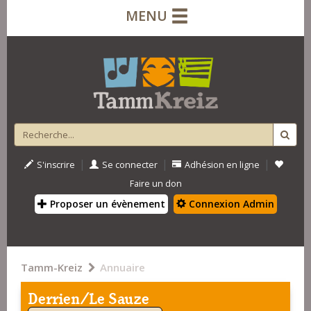
MENU
|
|
|
S'inscrire
Se connecter
Adhésion en ligne
Faire un don
Proposer un évènement
Connexion Admin
Tamm-Kreiz
Annuaire
Derrien/Le Sauze