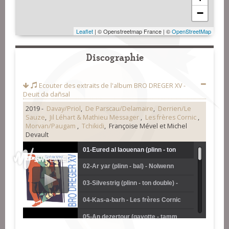
−
Leaflet
| © Openstreetmap France | ©
OpenStreetMap
Discographie
Ecouter des extraits de l'album
BRO DREGER XV -
Deuit da dañsal
2019 -
Davay/Priol
,
De Parscau/Delamaire
,
Derrien/Le
Sauze
,
Jil Léhart & Mathieu Messager
,
Les frères Cornic
,
Morvan/Paugam
,
Tchikidi
, Françoise Mével et Michel
Devault
01-Eured al laouenan (plinn - ton
02-Ar yar (plinn - bal) - Nolwenn
simple) - Nolwenn Morvan et Anne
Morvan et Anne Paugam
03-Silvestrig (plinn - ton double) -
Paugam
Nolwenn Morvan et Anne Paugam
04-Kas-a-barh - Les frères Cornic
05-An dezertour (gavotte - tamm