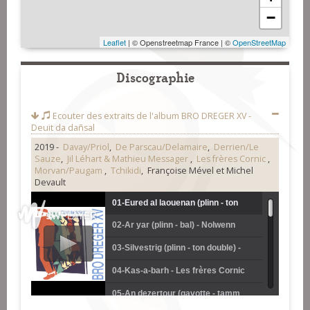
−
Leaflet
| © Openstreetmap France | ©
OpenStreetMap
Discographie
Ecouter des extraits de l'album
BRO DREGER XV -
Deuit da dañsal
2019 -
Davay/Priol
,
De Parscau/Delamaire
,
Derrien/Le
Sauze
,
Jil Léhart & Mathieu Messager
,
Les frères Cornic
,
Morvan/Paugam
,
Tchikidi
, Françoise Mével et Michel
Devault
01-Eured al laouenan (plinn - ton
02-Ar yar (plinn - bal) - Nolwenn
simple) - Nolwenn Morvan et Anne
Morvan et Anne Paugam
03-Silvestrig (plinn - ton double) -
Paugam
Nolwenn Morvan et Anne Paugam
04-Kas-a-barh - Les frères Cornic
05-An dezertour (gavotte - tamm