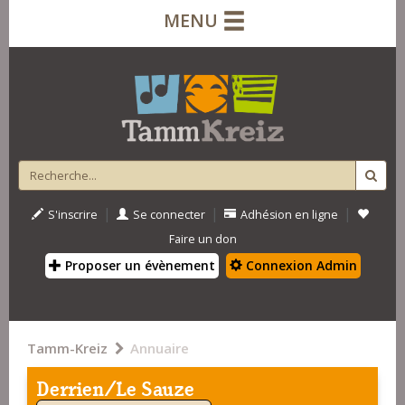
MENU
|
|
|
S'inscrire
Se connecter
Adhésion en ligne
Faire un don
Proposer un évènement
Connexion Admin
Tamm-Kreiz
Annuaire
Derrien/Le Sauze