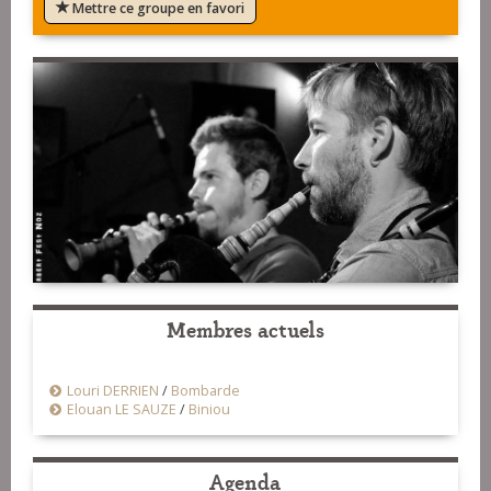
Mettre ce groupe en favori
Membres actuels
Louri DERRIEN
/
Bombarde
Elouan LE SAUZE
/
Biniou
Agenda