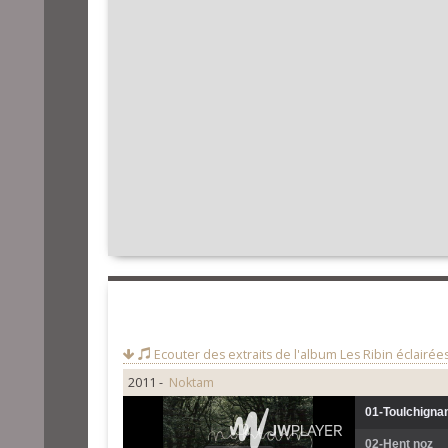
Ecouter des extraits de l'album
Les Ribin éclairée
2011 -
Noktam
01-Toulchigna
02-Hent noz