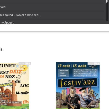
êves
's round - Two of a kind reel
 (mélodie)
 (gavotte)
el
s
ow - Nina's jig
 bihan ha bihan - Les Kyrielles
b's tunes
é - Stora vinterpolskan