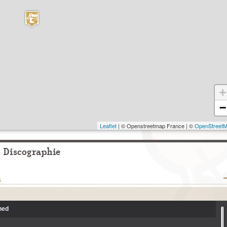
+
−
Leaflet
| © Openstreetmap France | ©
OpenStreet
Discographie
s
ned