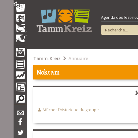
Agenda des fest-noz e
Tamm-Kreiz
Annuaire
Noktam
Afficher l'historique du groupe