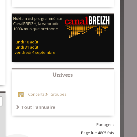
Noktam est programmé sur
CanalBREIZH, la webradio
100% musique bretonne
lundi 10 août
lundi 31 août
vendredi 4 septembre
Univers
Concerts
Groupes
Tout l'annuaire
Partager :
Page lue 4805 fois