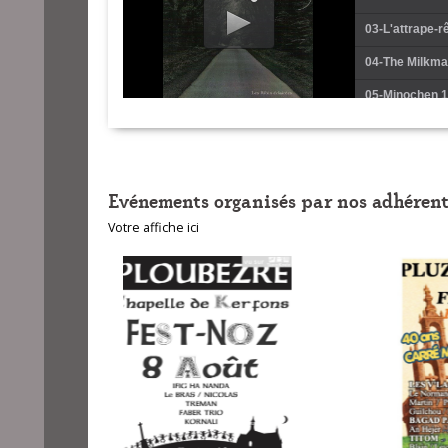
03-L'attrape-r
04-The Milkman
05-Minochen 1
06-Minochen 2
07-Pantin de s
Evénements organisés par nos adhérent
08-Three in a r
Votre affiche ici
09-A pa oan-me
10-Saint Jaco
11-Flip enfiévr