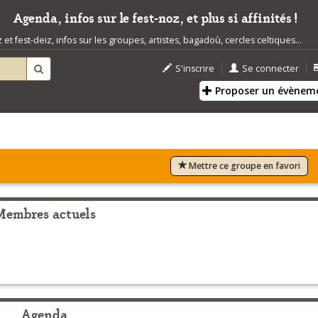
Agenda, infos sur le fest-noz, et plus si affinités !
t fest-deiz, infos sur les groupes, artistes, bagadoù, cercles celtiques...
|
|
S'inscrire
Se connecter
Proposer un évènem
Mettre ce groupe en favori
Membres actuels
Agenda