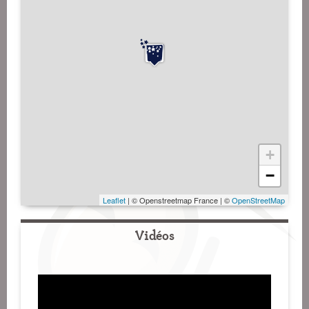
+
−
Leaflet
| © Openstreetmap France | ©
OpenStreetMap
Vidéos