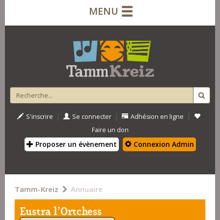
MENU
|
|
|
S'inscrire
Se connecter
Adhésion en ligne
Faire un don
Proposer un évènement
Connexion Admin
Tamm-Kreiz
Annuaire
Eustra l'Ortchess