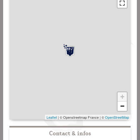
+
−
Leaflet
| © Openstreetmap France | ©
OpenStreetMap
Contact & infos