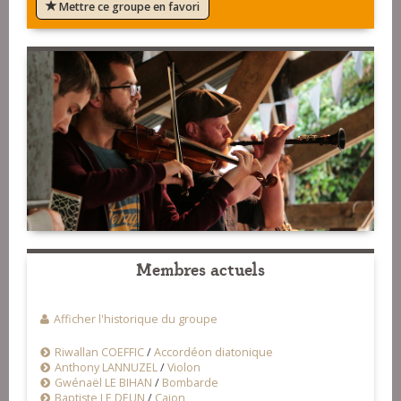
Mettre ce groupe en favori
Membres actuels
Afficher l'historique du groupe
Riwallan COEFFIC
/
Accordéon diatonique
Anthony LANNUZEL
/
Violon
Gwénaël LE BIHAN
/
Bombarde
Baptiste LE DEUN
/
Cajon