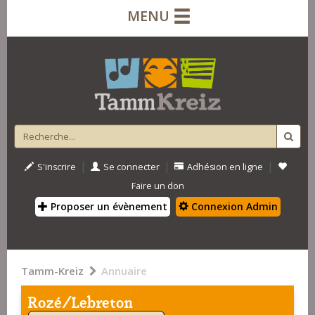
MENU
|
|
|
S'inscrire
Se connecter
Adhésion en ligne
Faire un don
Proposer un évènement
Connexion Admin
Tamm-Kreiz
Annuaire
Rozé/Lebreton