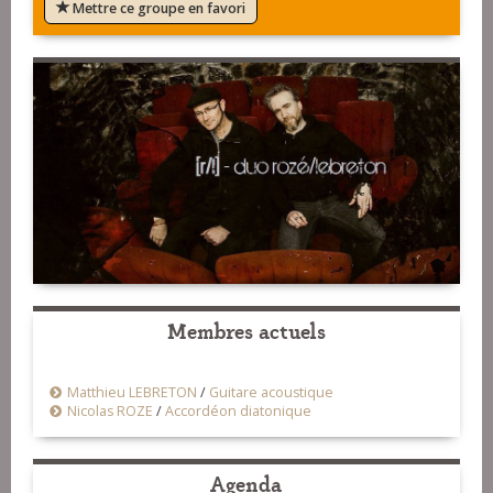
Mettre ce groupe en favori
Membres actuels
Matthieu LEBRETON
/
Guitare acoustique
Nicolas ROZE
/
Accordéon diatonique
Agenda