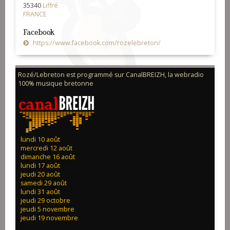
35340
Liffré
FRANCE
Facebook
https://www.facebook.com/rozelebreton/
Rozé/Lebreton est programmé sur CanalBREIZH, la webradio
100% musique bretonne
lundi 10 août
mercredi 12 août
dimanche 16 août
lundi 17 août
jeudi 20 août
samedi 29 août
lundi 31 août
jeudi 29 octobre
jeudi 5 novembre
jeudi 19 novembre