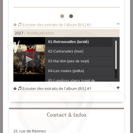
1
2
Ecouter des extraits de l'album
[R/L] #2
2027 -
Rozé/Lebreton
01-Retrouvailles (laridé)
02-Camarades (tour)
03-Haï don (pas de sept)
04-Les routes (polka)
05-Lumières abers (rond de
Ecouter des extraits de l'album
{R/L] #1
Landéda)
06-Bal sous la grange (scottiche)
Contact & infos
33, rue de Rennes