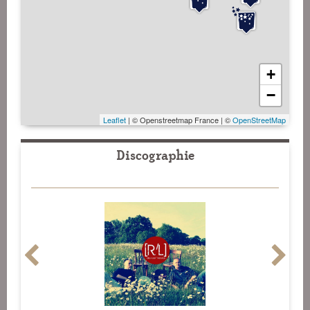
+
−
Leaflet
| © Openstreetmap France | ©
OpenStreetMap
Discographie