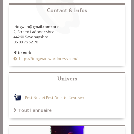
07-No man's land (rond de Landéda)
Contact & infos
08-Dañs Jerzual (bal de Dinan)
triogwan@gmail.com<br>
09-E-kichen Lokoal (kost ar c'hoat)
2, Straed Laënnec<br>
44260 Savenay<br>
06 88 76 52 76
Site web
https://triogwan.wordpress.com/
Univers
Fest-Noz et Fest-Deiz
Groupes
Tout l'annuaire