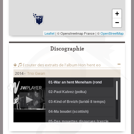
+
−
Leaflet
| © Openstreetmap France | ©
OpenStreetMap
Discographie
Ecouter des extraits de l'album
Hon hent eo
2014 -
Trio Gwan
01-War an hent Meneham (rond
02-Paol Kalvez (polka)
Pagan)
03-Kind of Breizh (laridé 8 temps)
04-Ma boudet (scottish)
05-Des mouettes disparues (cercle
circassien)
06-An teir sonenn (hanter dro)