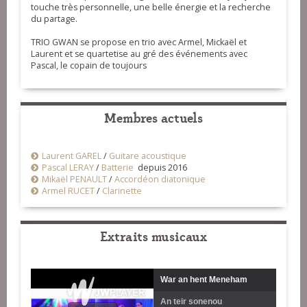
touche très personnelle, une belle énergie et la recherche
du partage.
TRIO GWAN se propose en trio avec Armel, Mickaël et
Laurent et se quartetise au gré des événements avec
Pascal, le copain de toujours
Membres actuels
Laurent GAREL
/
Guitare acoustique
Pascal LERAY
/
Batterie
depuis 2016
Mikaël PENAULT
/
Accordéon diatonique
Armel RUCET
/
Clarinette
Extraits musicaux
War an hent Meneham
An teir sonenou