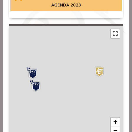
AGENDA 2023
+
−