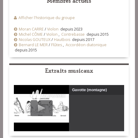
Membres actuels
Afficher l'historique du groupe
Moran CARRE
/
Violon
depuis 2023
Michel CÔME
/
Violon
,
Contrebasse
depuis 2015
Nicolas GOUTEUX
/
Hautbois
depuis 2017
Bernard LE MER
/
Flûtes
,
Accordéon diatonique
depuis 2015
Extraits musicaux
Gavotte (montagne)