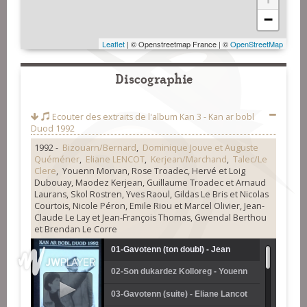
−
Leaflet
| © Openstreetmap France | ©
OpenStreetMap
Discographie
Ecouter des extraits de l'album
Kan 3 - Kan ar bobl
Duod 1992
1992 -
Bizouarn/Bernard
,
Dominique Jouve et Auguste
Quéméner
,
Eliane LENCOT
,
Kerjean/Marchand
,
Talec/Le
Clere
, Youenn Morvan, Rose Troadec, Hervé et Loig
Dubouay, Maodez Kerjean, Guillaume Troadec et Arnaud
Laurans, Skol Rostren, Yves Raoul, Gildas Le Bris et Nicolas
Courtois, Nicole Péron, Emile Riou et Marcel Olivier, Jean-
Claude Le Lay et Jean-François Thomas, Gwendal Berthou
et Brendan Le Corre
01-Gavotenn (ton doubl) - Jean
02-Son dukardez Kolloreg - Youenn
Bernard et Roger Bisouarn
Morvan
03-Gavotenn (suite) - Eliane Lancot