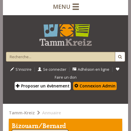
MENU
|
|
|
S'inscrire
Se connecter
Adhésion en ligne
Faire un don
Proposer un évènement
Connexion Admin
Tamm-Kreiz
Annuaire
Bizouarn/Bernard