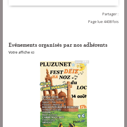
Thomas (clarinette)
Berthou et Brendan Le Corre
Partager :
Page lue 4408 fois
Evénements organisés par nos adhérents
Votre affiche ici