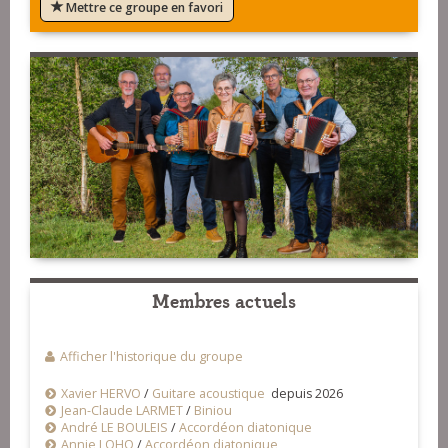
Mettre ce groupe en favori
Membres actuels
Afficher l'historique du groupe
Xavier HERVO
/
Guitare acoustique
depuis 2026
Jean-Claude LARMET
/
Biniou
André LE BOULEIS
/
Accordéon diatonique
Annie LOHO
/
Accordéon diatonique