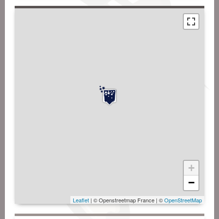
+
−
Leaflet
| © Openstreetmap France | ©
OpenStreetMap