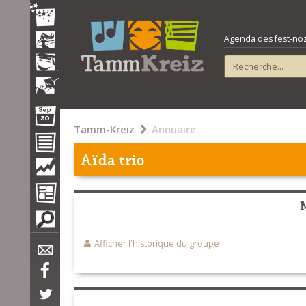
Agenda des fest-noz e
Tamm-Kreiz
Annuaire
Aïda trio
Afficher l'historique du groupe