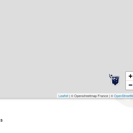
+
−
Leaflet
| © Openstreetmap France | ©
OpenStreet
s