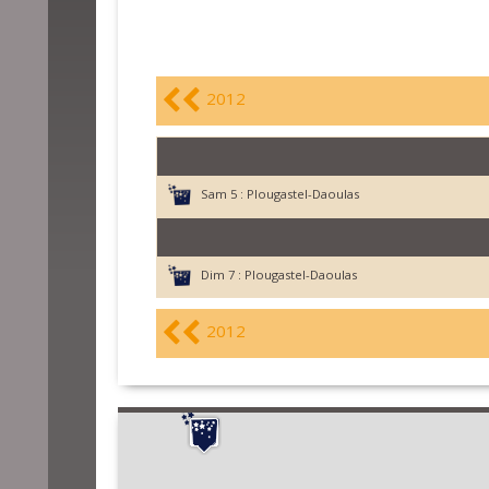
2012
Sam 5 :
Plougastel-Daoulas
Dim 7 :
Plougastel-Daoulas
2012