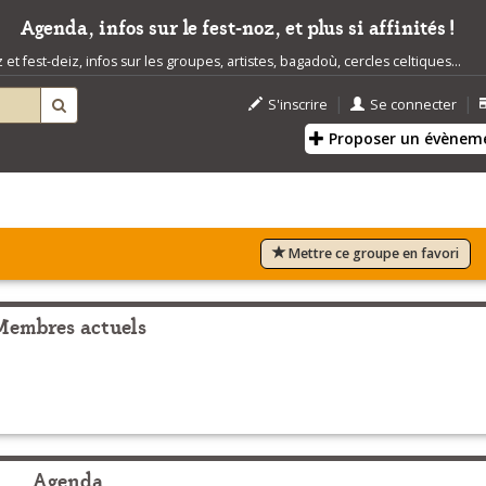
Agenda, infos sur le fest-noz, et plus si affinités !
t fest-deiz, infos sur les groupes, artistes, bagadoù, cercles celtiques...
|
|
S'inscrire
Se connecter
Proposer un évènem
Mettre ce groupe en favori
Membres actuels
Agenda