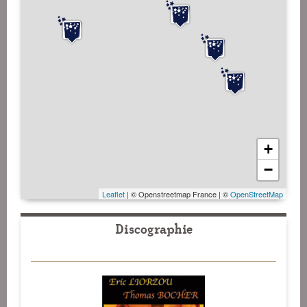
+
−
Leaflet
| © Openstreetmap France | ©
OpenStreetMap
Discographie