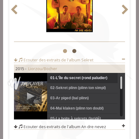
1
2
Ecouter des extraits de l'album
Sekret
2015 -
Liorzou/Bocher
01-L'île du secret (rond paludier)
02-Sekret plinn (plinn ton simpl)
03-Ar piged (bal plinn)
04-Maï klaken (plinn ton doubl)
05-La boite à sekrets (laridé)
Ecouter des extraits de l'album
An dre nevez
06-La quête du renard (fox trot)