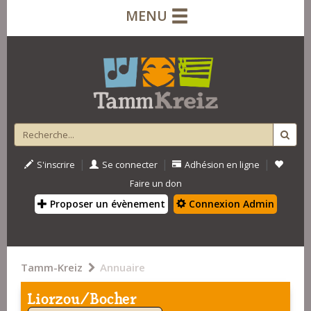
MENU
|
|
|
S'inscrire
Se connecter
Adhésion en ligne
Faire un don
Proposer un évènement
Connexion Admin
Tamm-Kreiz
Annuaire
Liorzou/Bocher