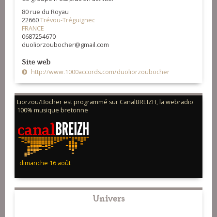
80 rue du Royau
22660
Trévou-Tréguignec
FRANCE
0687254670
duoliorzoubocher@gmail.com
Site web
http://www.1000accords.com/duoliorzoubocher
Liorzou/Bocher est programmé sur CanalBREIZH, la webradio
100% musique bretonne
dimanche 16 août
Univers