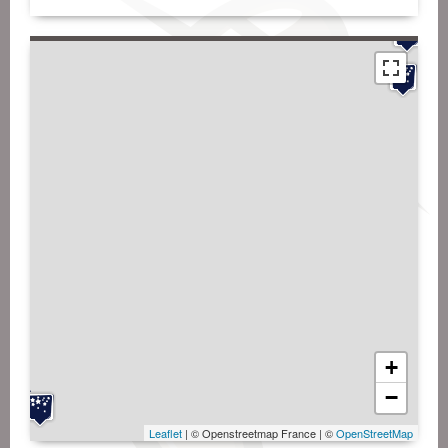
+
−
Leaflet
| © Openstreetmap France | ©
OpenStreetMap