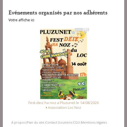
Evénements organisés par nos adhérents
Votre affiche ici
Fest-deiz ha noz a Pluzunet le 14/08/2026
Fest 
Association Loc Noz
Allian
A propos
Plan du site
Contact
Soutiens
CGU
Mentions légales
|
|
|
|
|