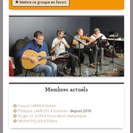
Mettre ce groupe en favori
Membres actuels
Pascal CARRE
/
Violon
Philippe LAMEZEC
/
Guitares
depuis 2016
Roger LE GOFF
/
Accordéon diatonique
Michel PELLEN
/
Flûtes