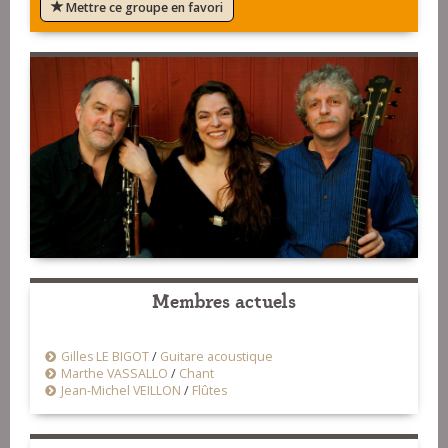
Mettre ce groupe en favori
Membres actuels
Gilles LE BIGOT
/
Guitare acoustique
Marthe VASSALLO
/
Chant
Jean-Michel VEILLON
/
Flûtes