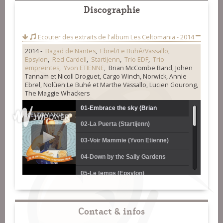
Discographie
Ecouter des extraits de l'album
Les Celtomania - 2014
2014 -
Bagad de Nantes
,
Ebrel/Le Buhé/Vassallo
,
Epsylon
,
Red Cardell
,
Startijenn
,
Trio EDF
,
Trio
empreintes
,
Yvon ETIENNE
, Brian McCombe Band, Johen
Tannam et Nicoll Droguet, Cargo Winch, Norwick, Annie
Ebrel, Nolùen Le Buhé et Marthe Vassallo, Lucien Gourong,
The Maggie Whackers
01-Embrace the sky (Brian
02-La Puerta (Startijenn)
McCombe Band)
03-Voir Mammie (Yvon Etienne)
04-Down by the Sally Gardens
(Johen Tannam et Nicoll Droguet)
05-Le temps (Epsylon)
06-Plinn ton simple (Bagad de
Nantes)
07-Gavoten Bewãn (Trio
Contact & infos
Empreintes)
08-Dans le porc de Pouldreuzic