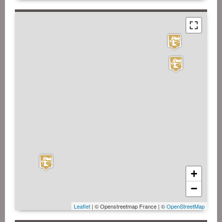
+
−
Leaflet
| © Openstreetmap France | ©
OpenStreetMap