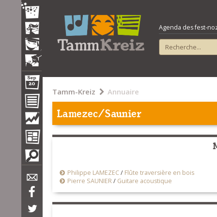
Agenda des fest-noz e
Tamm-Kreiz
Annuaire
Lamezec/Saunier
Philippe LAMEZEC
/
Flûte traversière en bois
Pierre SAUNIER
/
Guitare acoustique