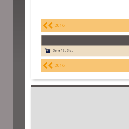
2016
Sam 18 :
Sizun
2016