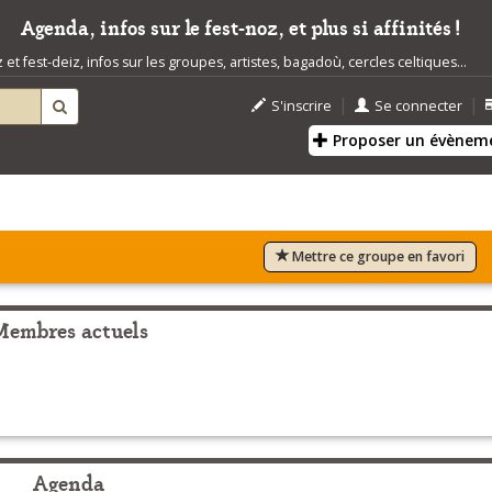
Agenda, infos sur le fest-noz, et plus si affinités !
t fest-deiz, infos sur les groupes, artistes, bagadoù, cercles celtiques...
|
|
S'inscrire
Se connecter
Proposer un évènem
Mettre ce groupe en favori
Membres actuels
Agenda