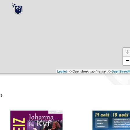
+
−
Leaflet
| © Openstreetmap France | ©
OpenStreet
s