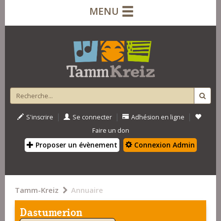
MENU
|
|
|
S'inscrire
Se connecter
Adhésion en ligne
Faire un don
Proposer un évènement
Connexion Admin
Tamm-Kreiz
Annuaire
Dastumerion