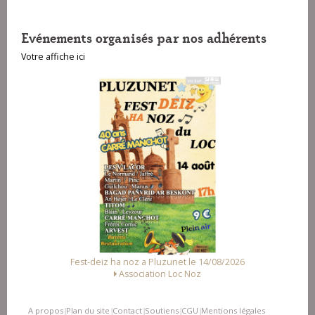
Evénements organisés par nos adhérents
Votre affiche ici
Fest-deiz ha noz a Pluzunet le 14/08/2026
F
Association Loc Noz
Al
A propos
Plan du site
Contact
Soutiens
CGU
Mentions légales
|
|
|
|
|