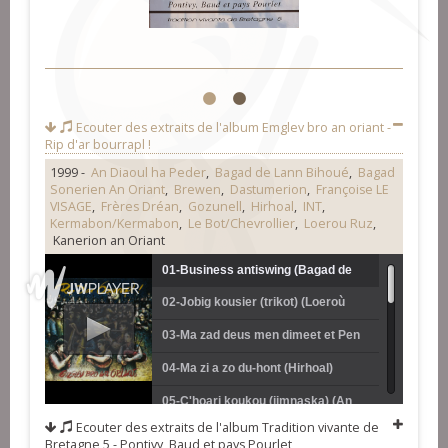
1
2
Ecouter des extraits de l'album
Emglev bro an oriant -
Rip d'ar bourrapl !
1999 -
An Diaoul ha Peder
,
Bagad de Lann Bihoué
,
Bagad
Sonerien An Oriant
,
Brewen
,
Dastumerion
,
Françoise LE
VISAGE
,
Frères Dréan
,
Gozunell
,
Hirhoal
,
INT
,
Kermabon/Kermabon
,
Le Bot/Chevrollier
,
Loerou Ruz
,
Kanerion an Oriant
01-Business antiswing (Bagad de
02-Jobig kousier (trikot) (Loeroù
Lann-Bihoué)
ruz)
03-Ma zad deus men dimeet et Pen
prat (Didier Le Bot et Hervé
04-Ma zi a zo du-hont (Hirhoal)
Chevrollier)
05-C'hoari koukou (jimnaska) (An
Ecouter des extraits de l'album
Tradition vivante de
diaoul ha peder)
06-kas a-barzh (Les frères Dréan)
Bretagne 5 - Pontivy, Baud et pays Pourlet