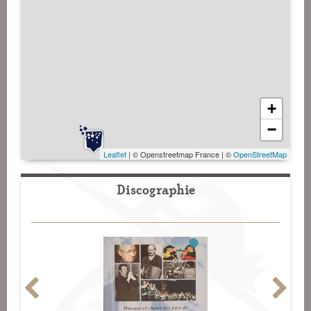
+
−
Leaflet
| © Openstreetmap France | ©
OpenStreetMap
Discographie