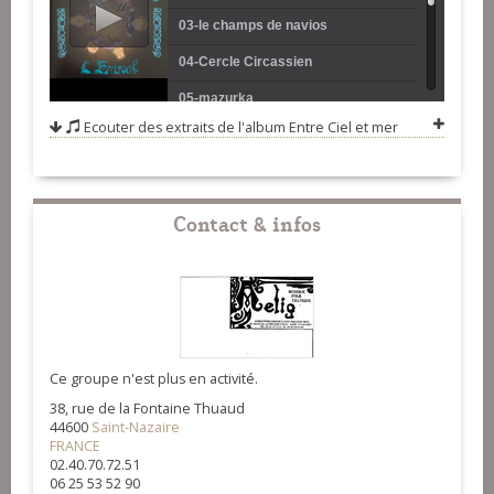
03-le champs de navios
04-Cercle Circassien
05-mazurka
Ecouter des extraits de l'album
Entre Ciel et mer
06-Avant-deux de travers
07-laridé
08-suite de loudéac - rond
Contact & infos
09-suite de loudéac - bal
10-suite de loudéac - riquegnée
11-suite de loudéac - rond
Ce groupe n'est plus en activité.
38, rue de la Fontaine Thuaud
44600
Saint-Nazaire
FRANCE
02.40.70.72.51
06 25 53 52 90