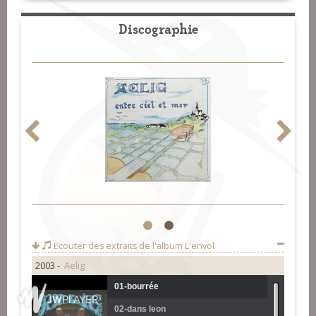
Discographie
1
2
Ecouter des extraits de l'album
L'envol
2003 -
Aelig
01-bourrée
02-dans leon