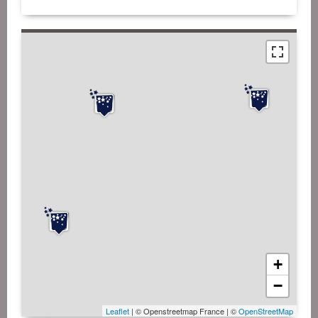
+
−
Leaflet
| © Openstreetmap France | ©
OpenStreetMap