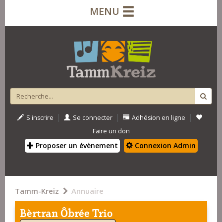
MENU
|
|
|
S'inscrire
Se connecter
Adhésion en ligne
Faire un don
Proposer un évènement
Connexion Admin
Tamm-Kreiz
Annuaire
Bèrtran Ôbrée Trio