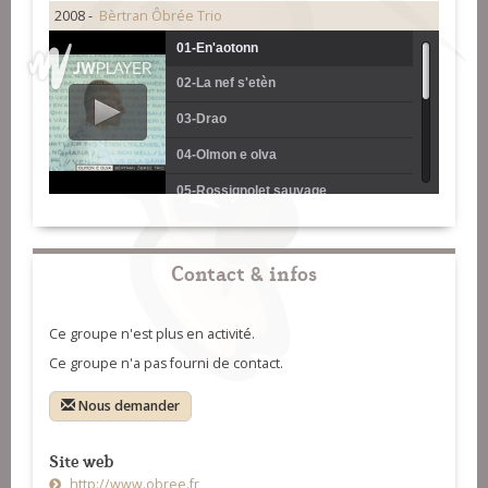
2008 -
Bèrtran Ôbrée Trio
01-En'aotonn
02-La nef s'etèn
03-Drao
04-Olmon e olva
05-Rossignolet sauvage
06-Lon la grèv
07-L'avion
Contact & infos
08-Exils
Ce groupe n'est plus en activité.
09-Enmenn mae
Ce groupe n'a pas fourni de contact.
10-Su la vae
Nous demander
11-Adans adsaer
Site web
http://www.obree.fr