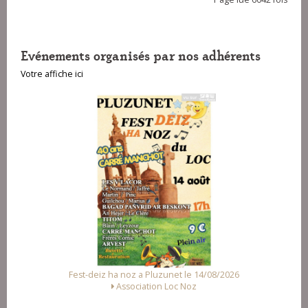
Evénements organisés par nos adhérents
Votre affiche ici
a Pluzunet le 14/08/2026
Fest Noz a Arzal le 15/08/2
ation Loc Noz
Alliance des Associations d'