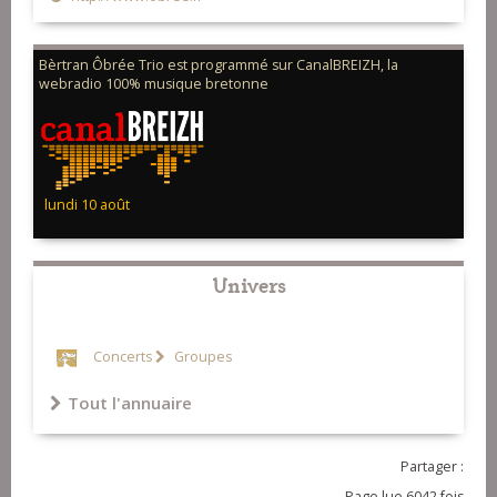
Bèrtran Ôbrée Trio est programmé sur CanalBREIZH, la
webradio 100% musique bretonne
lundi 10 août
Univers
Concerts
Groupes
Tout l'annuaire
Partager :
Page lue 6042 fois