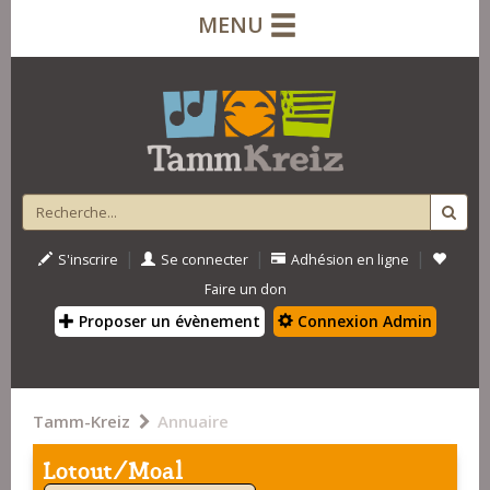
MENU
|
|
|
S'inscrire
Se connecter
Adhésion en ligne
Faire un don
Proposer un évènement
Connexion Admin
Tamm-Kreiz
Annuaire
Lotout/Moal