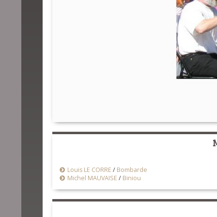
Louis LE CORRE
/
Bombarde
Michel MAUVAISE
/
Biniou