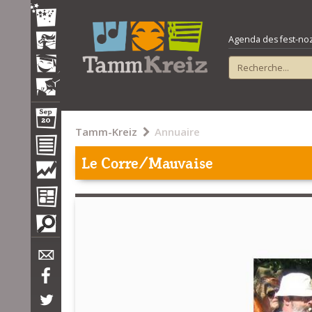
Agenda des fest-noz e
Tamm-Kreiz
Annuaire
Le Corre/Mauvaise