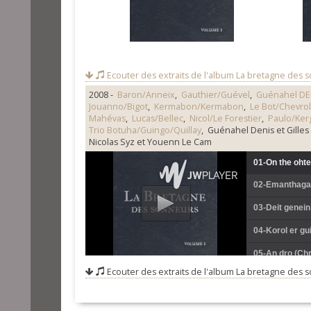
Ecouter des extraits de l'album
La bretagne des so
2008 -
Baron/Anneix
,
Gauthier/Guével
,
Guénahel DE
Jouanno/Bigot
,
Kermabon/Kermabon
,
Le Bot/Chevrol
Mahévas
,
Lucas/Bellec
,
Nicol/Le Forestier
,
Paulo/Ker
Trio Botuha/Guingo/Quillay
, Guénahel Denis et Gilles
Nicolas Syz et Youenn Le Cam
01-On the ohte
02-Emanthagar
03-Deit genein
04-Korol er gu
05-An dro (Ch
Ecouter des extraits de l'album
La bretagne des so
06-Langues en
07-Tympani (G