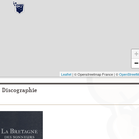
+
−
Leaflet
| © Openstreetmap France | ©
OpenStreet
Discographie