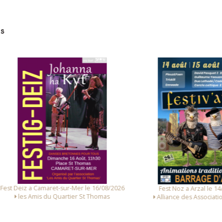
lambeaux (Philippe Janvier et Didier Durassier
Mickaël Jouanno et Laurent Bigot)
s
on (Rémi Kergozien et Yvonig Le Mestre)
anté (Yann et Stéphane Kermabon)
ig royal (Didier Le Bot et Hervé Chevrollier
mamm (Loeiz Le Bras et Jean-François Le Gouarin)
ouis Le Corre et Michel Mauvaise)
 (André Le Meut et Dominique Le Blay)
ignel (René Le Sergent et Henri Le Freillec)
abre (Anne-Marie Nicol et Céline Le Forestier)
mps (Joël Paulo et Pierre Kergozien)
 Deiz a Camaret-sur-Mer le 16/08/2026
Fest Noz a Arzal le 14/08/
Marco Paulo et Pascal Lamour)
les Amis du Quartier St Thomas
Alliance des Associations d
ré Prono et Denis Corfmat)
Nicolas Syz et Youenn Le Cam)