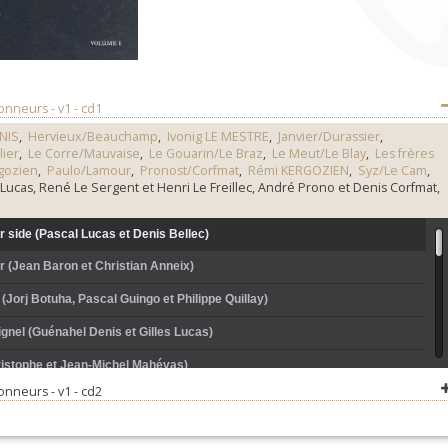
nneurs - v1 - cd1
NIS
,
Hervieux/Beauchamp
,
Ivonig LE MESTRE
,
Janvier/Durassier
,
lier
,
Le Corre/Mauvaise
,
Le Gouarin/Le Braz
,
Le Meut/Le Blay
,
Les frères
gozien
,
Paulo/Lamour
,
Pronost/Corfmat
,
Rémi KERGOZIEN
,
Syz/Le Cam
,
 Lucas, René Le Sergent et Henri Le Freillec, André Prono et Denis Corfmat,
r side (Pascal Lucas et Denis Bellec)
 (Jean Baron et Christian Anneix)
 (Jorj Botuha, Pascal Guingo et Philippe Quillay)
ignel (Guénahel Denis et Gilles Lucas)
ristophe et Jean-Michel Mahévas)
nneurs - v1 - cd2
 lambeaux (Fred Gauthier et Yves Guével)
ilbert Hervieux et Jacques Beauchamp)