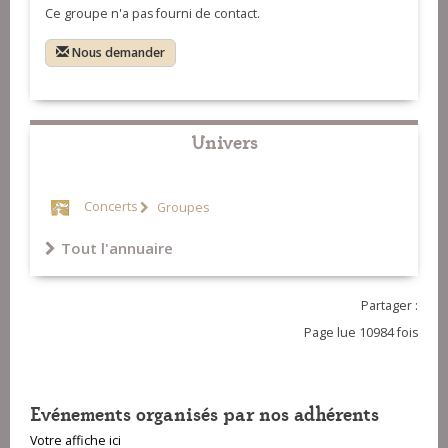
Ce groupe n'a pas fourni de contact.
Celtic)
11-Kost er c'hoat (Pao-Bran)
12-Suite de ridées (Quartet de l'air)
Nous demander
13-Dialogue à Paimpol (Samuel
Carré et Françoise Perrin)
14-Noces de Kerlivio (Samuel Carré
Univers
et Kevin Colas)
Concerts
Groupes
Tout l'annuaire
Partager :
Page lue 10984 fois
Evénements organisés par nos adhérents
Votre affiche ici