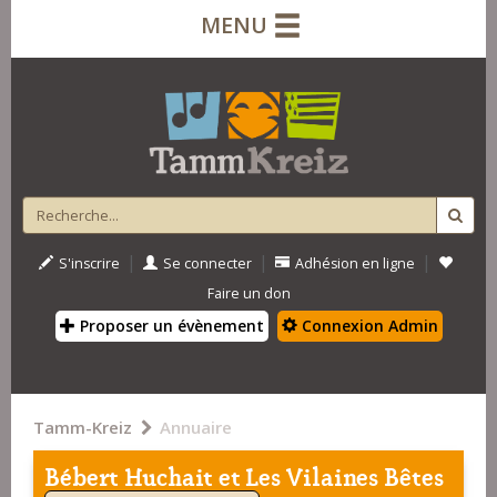
MENU
|
|
|
S'inscrire
Se connecter
Adhésion en ligne
Faire un don
Proposer un évènement
Connexion Admin
Tamm-Kreiz
Annuaire
Bébert Huchait et Les Vilaines Bêtes