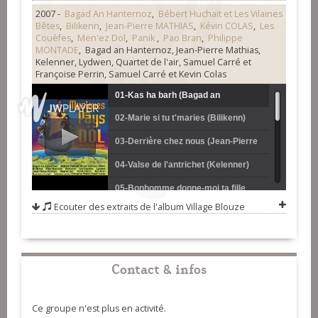
2007 -
Bagad An Hanternoz
,
Bébert Huchait et Les Vilaines
Bêtes
,
Bilikenn
,
Jean-Pierre MATHIAS
,
Kévin COLAS
,
Les
Couèfes
,
Men'ez Dol
,
Panik
,
Pao Bran
,
Philippe
MONTADE
, Bagad an Hanternoz, Jean-Pierre Mathias,
Kelenner, Lydwen, Quartet de l'air, Samuel Carré et
Françoise Perrin, Samuel Carré et Kevin Colas
01-Kas ha barh (Bagad an
02-Marie si tu t'maries (Bilikenn)
Hanternoz)
03-Derrière chez nous (Jean-Pierre
Mathias)
04-Valse de l'antrichet (Kelenner)
05-Bonhomme donne-moi ta fille
Ecouter des extraits de l'album
Village Blouze
(Les Couéfes)
06-Avant-deux de Saint-Broladre
(Flip Montade)
07-De tout comme en ville (Hubert
Huchait et les vilaines bétes)
08-La promise (Lydwen)
Contact & infos
09-Suite de Jaunousse (Men'ez dol)
10-No th chearing for you (Panik
Ce groupe n'est plus en activité.