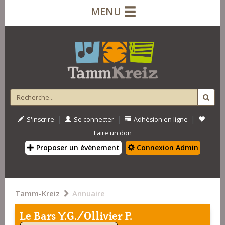
MENU
|
|
|
S'inscrire
Se connecter
Adhésion en ligne
Faire un don
Proposer un évènement
Connexion Admin
Tamm-Kreiz
Annuaire
Le Bars Y.G./Ollivier P.