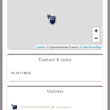
+
−
Leaflet
| © Openstreetmap France | ©
OpenStreetMap
Contact & infos
06.38.11.88.65
Univers
Fest-Noz et Fest-Deiz
Chanteurs