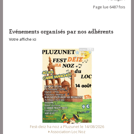
Page lue 6487 fois
Evénements organisés par nos adhérents
Votre affiche ici
luzunet le 14/08/2026
Fest Noz a Arzal le 15/08/2026
on Loc Noz
Alliance des Associations d'Arz