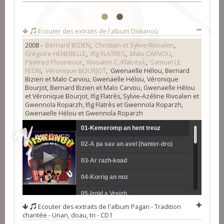
1
2
Ecouter des extraits de l'album
Diskanoù
2008 -
Bernard BIZIEN
,
Christian et Sylvie Rivoalen
,
Grégoire HENEBELLE
,
Ifig FLATRES
,
Malo CARVOU
,
Paotred Plouneour
,
Rivoalen C./Flatrès I.
,
Samuel LE
FEON
,
Véronique BOURJOT
, Gwenaelle Hélou, Bernard
Bizien et Malo Carvou, Gwenaelle Hélou, Véronique
Bourjot, Bernard Bizien et Malo Carvou, Gwenaelle Hélou
et Véronique Bourjot, Ifig Flatrès, Sylvie-Azéline Rivoalen et
Gwennola Roparzh, Ifig Flatrès et Gwennola Roparzh,
Gwenaelle Hélou et Gwennola Roparzh
01-Kemeromp an hent treuz
02-A pa sav an avel (hanter-dro)
03-Ar razh-koad
04-Korrig an noz
05-Izold a Vreizh
Ecouter des extraits de l'album
Pagan - Tradition
06-Dour ar Vretoned
chantée - Unan, doau, tri - CD1