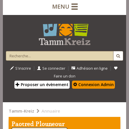
MENU
|
|
|
S'inscrire
Se connecter
Adhésion en ligne
Faire un don
Proposer un évènement
Connexion Admin
Tamm-Kreiz
Annuaire
Paotred Plouneour