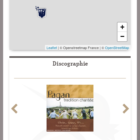
+
−
Leaflet
| © Openstreetmap France | ©
OpenStreetMap
Discographie