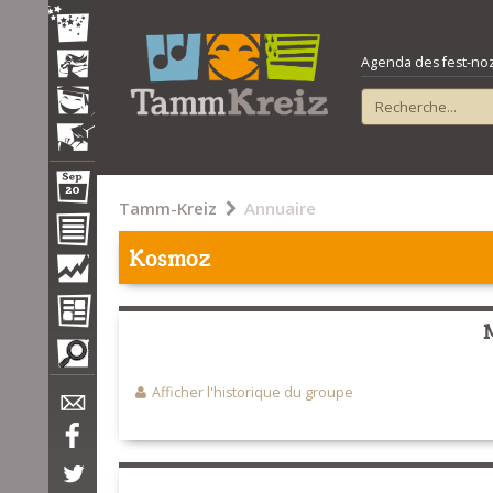
Agenda des fest-noz e
Tamm-Kreiz
Annuaire
Kosmoz
Afficher l'historique du groupe