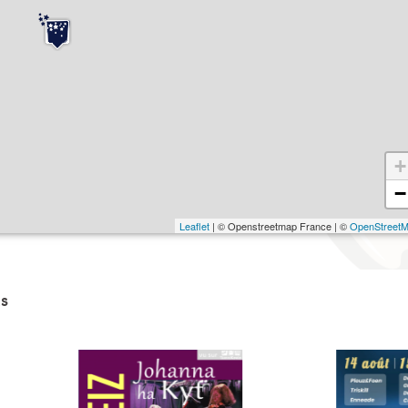
+
−
Leaflet
| © Openstreetmap France | ©
OpenStreet
s