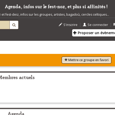
Agenda, infos sur le fest-noz, et plus si affinités !
t fest-deiz, infos sur les groupes, artistes, bagadoù, cercles celtiques...
|
|
S'inscrire
Se connecter
Proposer un évènem
Mettre ce groupe en favori
Membres actuels
Agenda