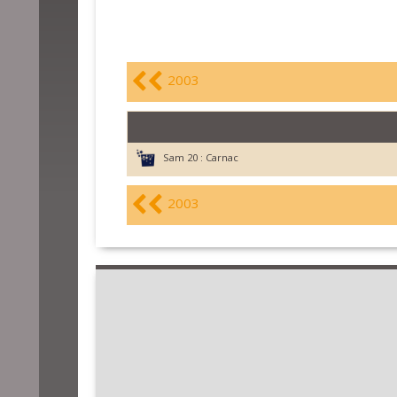
2003
Sam 20 :
Carnac
2003