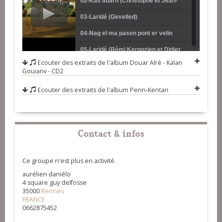
02-Kas abarh (Christophe et Jean-
(Triorezed)
Michel Mahévas)
03-Laridé (Gevelled)
04-Nag el ma pasen pont er velin
(kas abarh) (Trouzerion)
05-Laridé (Rémi Kergozien et Didier
Ecouter des extraits de l'album
Douar Alré - Kalan
Durassier)
06-Kas abarh (Damad)
Gouianv - CD2
07-Er Lochorenn (Laridé)
Ecouter des extraits de l'album
Penn-Kentan
(Diaoulezed)
08-Laridé Gavotte (André Le Meut,
Dominique Le Blay et Samuel Le
09-Gavotte des montagnes (Kilhan)
Contact & infos
Hénanff)
10-Gavotte pourlet (Jorj Botuha,
Pascal Guingo et Philippe Quillay)
11-Un dé oen é valé (trikot) (Skol Ar
Ce groupe n'est plus en activité.
Luhern)
12-Laridé (Laure et Camille)
aurélien daniélo
13-Er verh é prizon (kas abarh)
4 square guy delfosse
35000
Rennes
(Kanerion Pleuigner)
14-Tammin droug penn (Laridé)
FRANCE
0662875452
(Kenderv)
15-Kas abarh (Fabrice Lothodé et