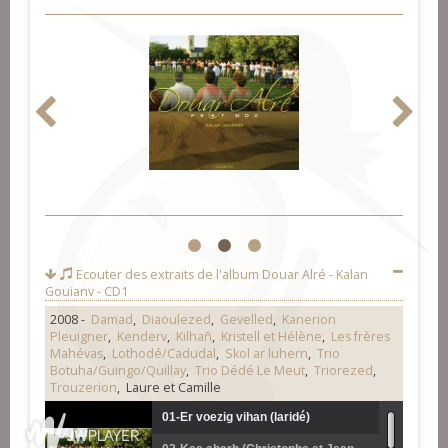
1
2
3
Ecouter des extraits de l'album
Douar Alré - Kalan
Gouianv - CD1
2008 -
Damad
,
Diaoulezed
,
Gevelled
,
Kanerion
Pleuigner
,
Kenderv
,
Kilhañ
,
Kristell et Hélène
,
Les frères
Mahévas
,
Lothodé/Cadudal
,
Skol ar luhern
,
Trio
Botuha/Guingo/Quillay
,
Trio Dédé Le Meut
,
Triorezed
,
Trouzerion
, Laure et Camille
01-Er voezig vihan (laridé)