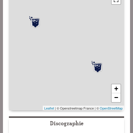
+
−
Leaflet
| © Openstreetmap France | ©
OpenStreetMap
Discographie