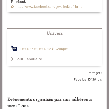
Facebook
Chim Cadudal)
16-Laridé (Kristell et Hélène)
https://www.facebook.com/gevelled?ref=br_rs
Univers
Fest-Noz et Fest-Deiz
Groupes
Tout l'annuaire
Partager :
Page lue 15139 fois
Evénements organisés par nos adhérents
Votre affiche ici