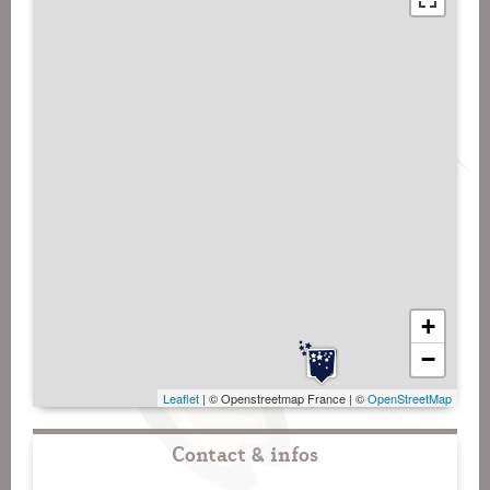
+
−
Leaflet
| © Openstreetmap France | ©
OpenStreetMap
Contact & infos