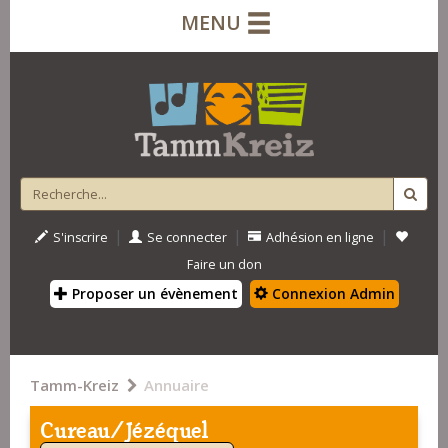
MENU
|
|
|
S'inscrire
Se connecter
Adhésion en ligne
Faire un don
Proposer un évènement
Connexion Admin
Tamm-Kreiz
Annuaire
Cureau/Jézéquel