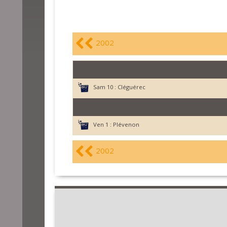
2002
Sam 10 :
Cléguérec
Ven 1 :
Plévenon
2002