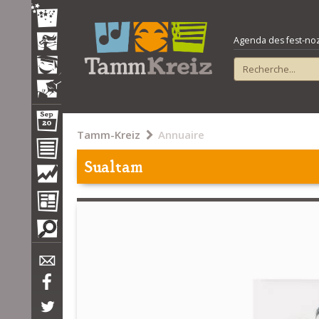
Agenda des fest-noz e
Tamm-Kreiz
Annuaire
Sualtam