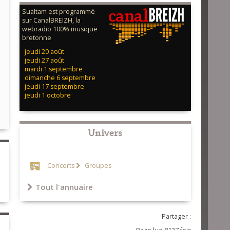
Sualtam est programmé
sur CanalBREIZH, la
webradio 100% musique
bretonne
jeudi 20 août
jeudi 27 août
mardi 1 septembre
dimanche 6 septembre
jeudi 17 septembre
jeudi 1 octobre
Univers
Concerts
Groupes
Tout l'annuaire
Partager :