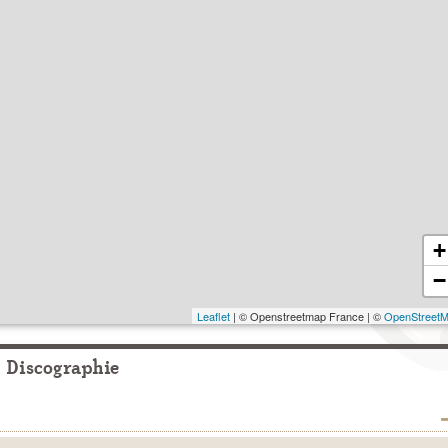
+
−
Leaflet
| © Openstreetmap France | ©
OpenStreet
Discographie